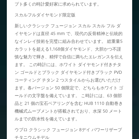
プト多くの時計愛好家に求められています。
スカルフルダイヤモンド限定版
新しいクラシック フュージョン スカル スカル フル ダ
イヤモンドは直径 45 mm で、現代の反骨精神と伝統的
なインレイ技術を完璧に組み合わせています。 総重量5
カラットを超える1,168個ダイヤモンド、大胆かつ不謹
慎な魅力で輝き、精悍で自信に満ちたエレガンスを伝え
ます。 この時計には、ホワイト ダイヤモンド付きチタ
ン ゴールドとブラック ダイヤモンド付きブラック PVD ​​
コーティング チタン 2 つスタイルからお選びいただけ
ます。各バージョン 50 個限定で、どちらもホワイト ゴ
ールドの文字盤を備えています。 こ時計には、63 個部
品と 21 個の宝石ベアリングを含む HUB 1110 自動巻き
機械式ムーブメントが搭載されており、水深 50 メート
ルまでの防水性を備えています。
ウブロ クラシック フュージョン 8デイ パワーリザーブ
チタニウムモデル