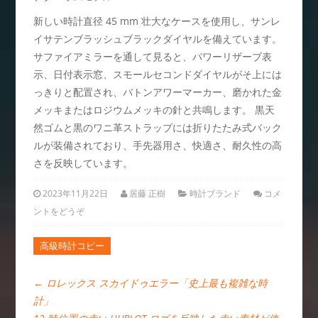
新しい時計直径 45 mm 壮大なケースを使用し、サンレ
イサテンブラッシュブラックダイヤルを備えています。
サファイアミラーを通して見ると、パワーリザーブ表
示、日付表示窓、スモールセコンドダイヤルがそ上には
っきりと配置され、バトンアワーマーカー、磨かれた金
メッキまたはロジウムメッキの針と共鳴します。 黒天
然ゴムと黒のワニ革ストラップには折りたたみ式バック
ルが装備されており、手先器用さ、快適さ、耐久性の高
さを反映しています。
2023年11月22日
居藤 正樹
時計ブランド
コメ
ントをどうぞ
高級時計コピー
←
ロレックス スカイドゥエラー「史上最も複雑な時
計」