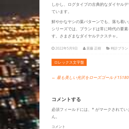
しかし、ログタイプの古典的なダイヤルデ
ています。
鮮やかなヤシの葉パターンでも、落ち着い
シリーズでは、ブランドは常に時代の要素
す。さまざまなダイヤルテクスチャ。
2022年5月9日
居藤 正樹
時計ブラン
ロレックス文字盤
←
最も美しい光沢をローズゴールド15180OR.
コメントする
必須フィールドには、* がマークされて
ん。
コメント