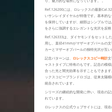
り、魅力的な場所になっています。 。
Ref.126200には、ロレックスの最新Ca
いサンレイダイヤルが特徴です。基本的な
を保持していますが、細部はシンプルでは
をさらに強調するエレガントな光沢を反映
Ref.126333は、ダイヤモンドをセッ
用し、直径41mmがマザーオブパールの
カーとマザーオブパールの独特光沢が互い
記念パターンは、
ロレックスコピー時計
文
ャストタイプに特有のもです。記念の模様
合った光と闇光効果を示すこともできます
ックスコピーブランドロゴは、従来太陽模
統合されています。
シリーズの継続的な開発に伴い、現在の記
れています。
ロレックスの公式ウェブサイトには、現在