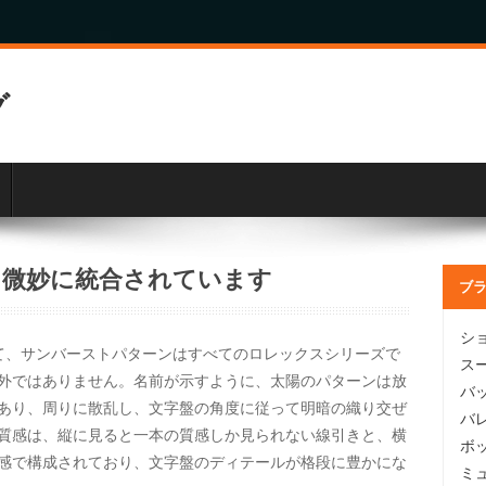
グ
と微妙に統合されています
ブ
シ
て、サンバーストパターンはすべてのロレックスシリーズで
ス
外ではありません。名前が示すように、太陽のパターンは放
バ
あり、周りに散乱し、文字盤の角度に従って明暗の織り交ぜ
バ
質感は、縦に見ると一本の質感しか見られない線引きと、横
ボ
感で構成されており、文字盤のディテールが格段に豊かにな
ミ