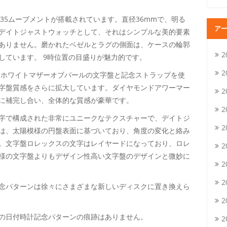
l.3235ムーブメントが搭載されています。直径36mmで、明る
ア
デイトジャストウォッチとして、それはシンプルな美的要素
ありません。磨かれたベゼルとラグの側面は、ケースの輪郭
2
しています。 9時位置の目盛りが魅力的です。
2
トしたホワイトマザーオブパールの文字盤と記念ストラップを使
文字盤質感をさらに拡大しています。ダイヤモンドアワーマー
2
に補完し合い、全体的な質感が豪華です。
2
字で構成された非常にユニークなテクスチャーで、デイトジ
2
は、太陽模様の円盤表面に基づいており、角度の変化と絡み
。文字盤ロレックスの文字はレイヤードになっており、ロレ
2
様の文字盤よりもデザイン性高い文字盤のデザインと微妙に
2
2
念パターンは徐々にさまざまな新しいディスクに置き換えら
2
の日付時計記念パターンの痕跡はありません。
2