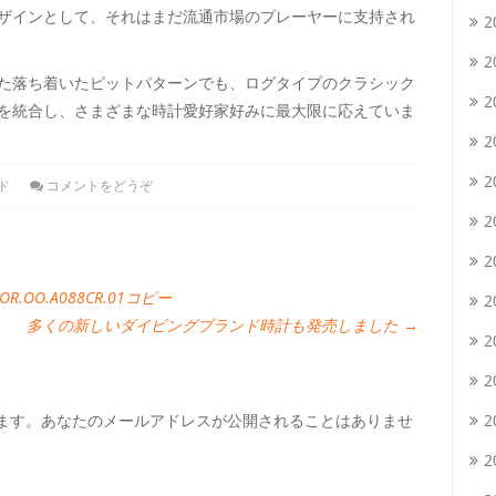
ザインとして、それはまだ流通市場のプレーヤーに支持され
2
2
た落ち着いたピットパターンでも、ログタイプのクラシック
2
を統合し、さまざまな時計愛好家好みに最大限に応えていま
2
2
ド
コメントをどうぞ
2
2
OO.A088CR.01コピー
2
多くの新しいダイビングブランド時計も発売しました
→
2
2
います。あなたのメールアドレスが公開されることはありませ
2
2