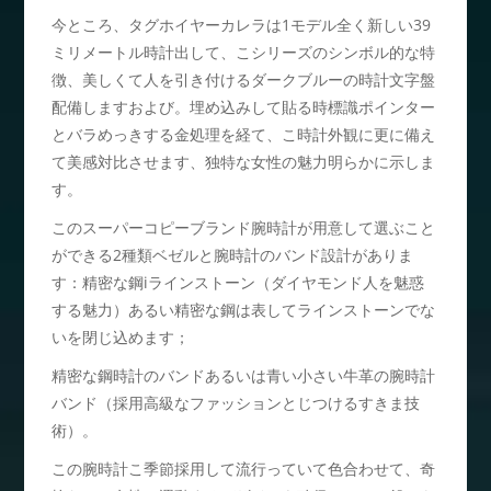
今ところ、タグホイヤーカレラは1モデル全く新しい39
ミリメートル時計出して、こシリーズのシンボル的な特
徴、美しくて人を引き付けるダークブルーの時計文字盤
配備しますおよび。埋め込みして貼る時標識ポインター
とバラめっきする金処理を経て、こ時計外観に更に備え
て美感対比させます、独特な女性の魅力明らかに示しま
す。
このスーパーコピーブランド腕時計が用意して選ぶこと
ができる2種類ベゼルと腕時計のバンド設計がありま
す：精密な鋼iラインストーン（ダイヤモンド人を魅惑
する魅力）あるい精密な鋼は表してラインストーンでな
いを閉じ込めます；
精密な鋼時計のバンドあるいは青い小さい牛革の腕時計
バンド（採用高級なファッションとじつけるすきま技
術）。
この腕時計こ季節採用して流行っていて色合わせて、奇