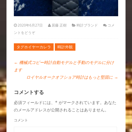
2020年6月27日
居藤 正樹
時計ブランド
コメ
ントをどうぞ
タグホイヤーカレラ
時計外観
←
機械式コピー時計自動モデルと手動のモデルに分け
ます
ロイヤルオークオフショア時計はもっと堅固に
→
コメントする
必須フィールドには、* がマークされています。あなた
のメールアドレスが公開されることはありません。
コメント